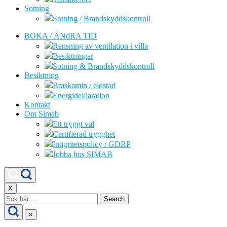
Sotning
Sotning / Brandskyddskontroll
BOKA / ÄNdRA TID
Rensning av ventilation i villa
Besiktningar
Sotning & Brandskyddskontroll
Besiktning
Braskamin / eldstad
Energideklaration
Kontakt
Om Simab
Ett tryggt val
Certifierad trygghet
Intigritetspolicy / GDRP
Jobba hos SIMAB
X
Search
for:
×