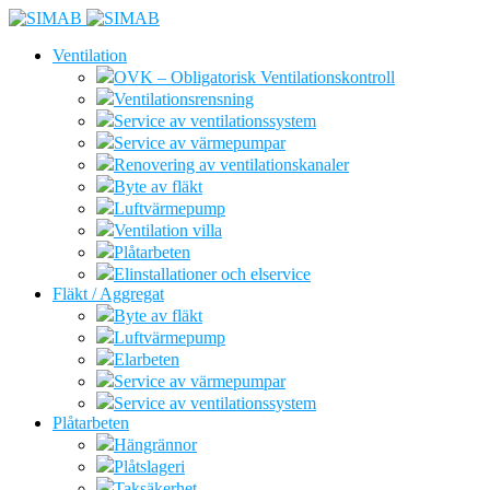
Ventilation
OVK – Obligatorisk Ventilationskontroll
Ventilationsrensning
Service av ventilationssystem
Service av värmepumpar
Renovering av ventilationskanaler
Byte av fläkt
Luftvärmepump
Ventilation villa
Plåtarbeten
Elinstallationer och elservice
Fläkt / Aggregat
Byte av fläkt
Luftvärmepump
Elarbeten
Service av värmepumpar
Service av ventilationssystem
Plåtarbeten
Hängrännor
Plåtslageri
Taksäkerhet