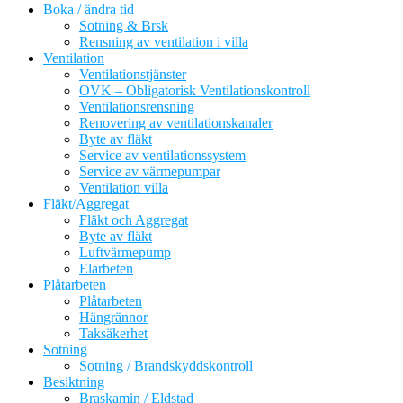
Boka / ändra tid
Sotning & Brsk
Rensning av ventilation i villa
Ventilation
Ventilationstjänster
OVK – Obligatorisk Ventilationskontroll
Ventilationsrensning
Renovering av ventilationskanaler
Byte av fläkt
Service av ventilationssystem
Service av värmepumpar
Ventilation villa
Fläkt/Aggregat
Fläkt och Aggregat
Byte av fläkt
Luftvärmepump
Elarbeten
Plåtarbeten
Plåtarbeten
Hängrännor
Taksäkerhet
Sotning
Sotning / Brandskyddskontroll
Besiktning
Braskamin / Eldstad