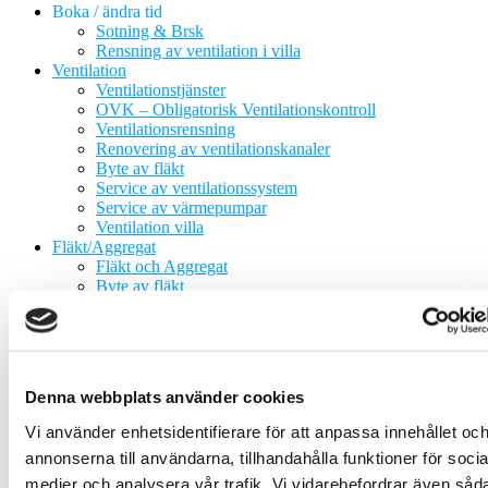
Boka / ändra tid
Sotning & Brsk
Rensning av ventilation i villa
Ventilation
Ventilationstjänster
OVK – Obligatorisk Ventilationskontroll
Ventilationsrensning
Renovering av ventilationskanaler
Byte av fläkt
Service av ventilationssystem
Service av värmepumpar
Ventilation villa
Fläkt/Aggregat
Fläkt och Aggregat
Byte av fläkt
Luftvärmepump
Elarbeten
Plåtarbeten
Plåtarbeten
Hängrännor
Denna webbplats använder cookies
Taksäkerhet
Sotning
Vi använder enhetsidentifierare för att anpassa innehållet oc
Sotning / Brandskyddskontroll
annonserna till användarna, tillhandahålla funktioner för socia
Besiktning
Braskamin / Eldstad
medier och analysera vår trafik. Vi vidarebefordrar även såd