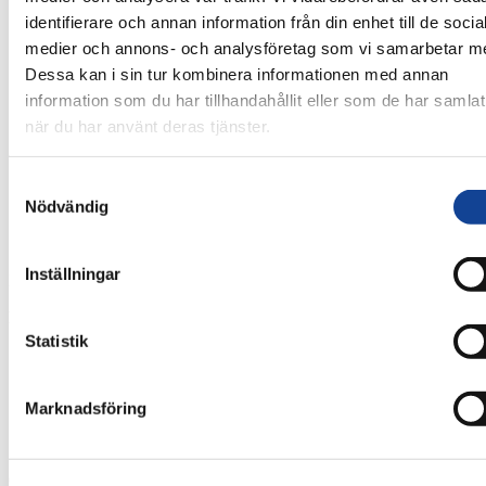
Energi
identifierare och annan information från din enhet till de socia
Kontakt
medier och annons- och analysföretag som vi samarbetar m
Om Simab
Ett tryggt val
Dessa kan i sin tur kombinera informationen med annan
Jobba hos SIMAB
information som du har tillhandahållit eller som de har samlat
Certifierad trygghet
när du har använt deras tjänster.
Intigritetspolicy / GDRP
Samtyckesval
Nödvändig
Fläktar och luftvärmepumpar
Spara energi. SIMAB byter din fläkt/aggregat och installerar ny
Inställningar
luftvärmepump.
Läs mer:
Statistik
Byte av fläkt och ventilation
Installation av luftvärmepump
Marknadsföring
Konsultation och offert
040-653 44 95 Malmö