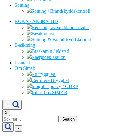
Sotning
Sotning / Brandskyddskontroll
BOKA / ÄNdRA TID
Rensning av ventilation i villa
Besiktningar
Sotning & Brandskyddskontroll
Besiktning
Braskamin / eldstad
Energideklaration
Kontakt
Om Simab
Ett tryggt val
Certifierad trygghet
Intigritetspolicy / GDRP
Jobba hos SIMAB
X
Search
for:
×