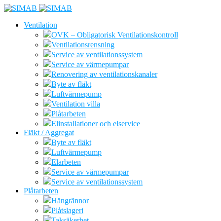
Ventilation
OVK – Obligatorisk Ventilationskontroll
Ventilationsrensning
Service av ventilationssystem
Service av värmepumpar
Renovering av ventilationskanaler
Byte av fläkt
Luftvärmepump
Ventilation villa
Plåtarbeten
Elinstallationer och elservice
Fläkt / Aggregat
Byte av fläkt
Luftvärmepump
Elarbeten
Service av värmepumpar
Service av ventilationssystem
Plåtarbeten
Hängrännor
Plåtslageri
Taksäkerhet