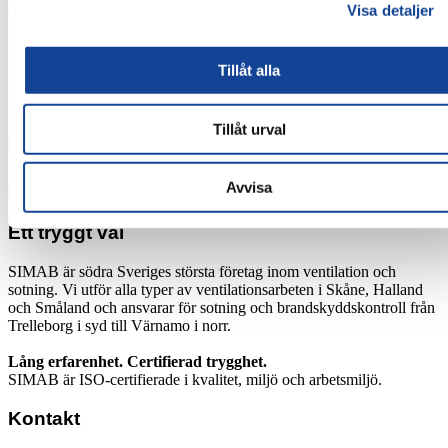
Visa detaljer
0470-788 570 Växjö
042-453 32 80 Helsingborg
0430-80 03 39 Halland
Mejl:
friskahus@simab.se
Tillåt alla
Välkommen till SIMAB!
Tillåt urval
Avvisa
Ett tryggt val
SIMAB är södra Sveriges största företag inom ventilation och
sotning. Vi utför alla typer av ventilationsarbeten i Skåne, Halland
och Småland och ansvarar för sotning och brandskyddskontroll från
Trelleborg i syd till Värnamo i norr.
Lång erfarenhet. Certifierad trygghet.
SIMAB är ISO-certifierade i kvalitet, miljö och arbetsmiljö.
Kontakt