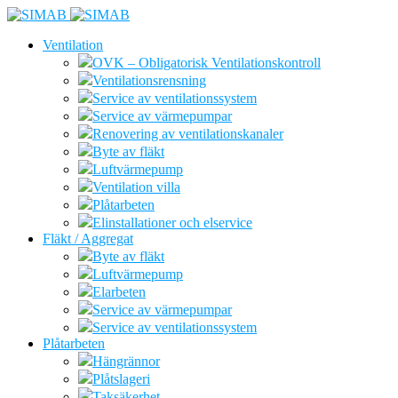
Ventilation
OVK – Obligatorisk Ventilationskontroll
Ventilationsrensning
Service av ventilationssystem
Service av värmepumpar
Renovering av ventilationskanaler
Byte av fläkt
Luftvärmepump
Ventilation villa
Plåtarbeten
Elinstallationer och elservice
Fläkt / Aggregat
Byte av fläkt
Luftvärmepump
Elarbeten
Service av värmepumpar
Service av ventilationssystem
Plåtarbeten
Hängrännor
Plåtslageri
Taksäkerhet