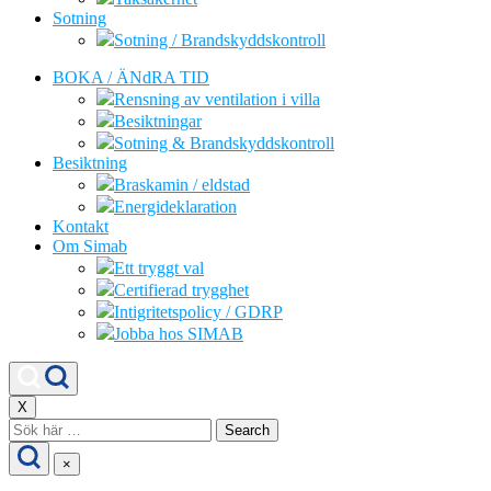
Sotning
Sotning / Brandskyddskontroll
BOKA / ÄNdRA TID
Rensning av ventilation i villa
Besiktningar
Sotning & Brandskyddskontroll
Besiktning
Braskamin / eldstad
Energideklaration
Kontakt
Om Simab
Ett tryggt val
Certifierad trygghet
Intigritetspolicy / GDRP
Jobba hos SIMAB
X
Search
for:
×