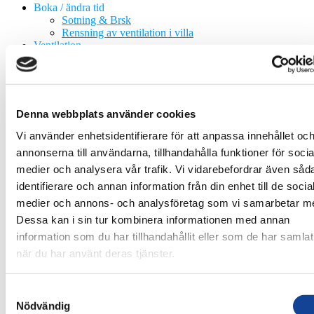
Boka / ändra tid
Sotning & Brsk
Rensning av ventilation i villa
Ventilation
Ventilationstjänster
OVK – Obligatorisk Ventilationskontroll
Ventilationsrensning
Renovering av ventilationskanaler
Byte av fläkt
Denna webbplats använder cookies
Service av ventilationssystem
Service av värmepumpar
Vi använder enhetsidentifierare för att anpassa innehållet oc
Ventilation villa
annonserna till användarna, tillhandahålla funktioner för socia
Fläkt/Aggregat
medier och analysera vår trafik. Vi vidarebefordrar även såd
Fläkt och Aggregat
Byte av fläkt
identifierare och annan information från din enhet till de socia
Luftvärmepump
medier och annons- och analysföretag som vi samarbetar m
Elarbeten
Dessa kan i sin tur kombinera informationen med annan
Plåtarbeten
Plåtarbeten
information som du har tillhandahållit eller som de har samlat
Hängrännor
när du har använt deras tjänster.
Taksäkerhet
Sotning
Sotning / Brandskyddskontroll
Samtyckesval
Besiktning
Nödvändig
Braskamin / Eldstad