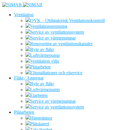
Ventilation
OVK – Obligatorisk Ventilationskontroll
Ventilationsrensning
Service av ventilationssystem
Service av värmepumpar
Renovering av ventilationskanaler
Byte av fläkt
Luftvärmepump
Ventilation villa
Plåtarbeten
Elinstallationer och elservice
Fläkt / Aggregat
Byte av fläkt
Luftvärmepump
Elarbeten
Service av värmepumpar
Service av ventilationssystem
Plåtarbeten
Hängrännor
Plåtslageri
Taksäkerhet