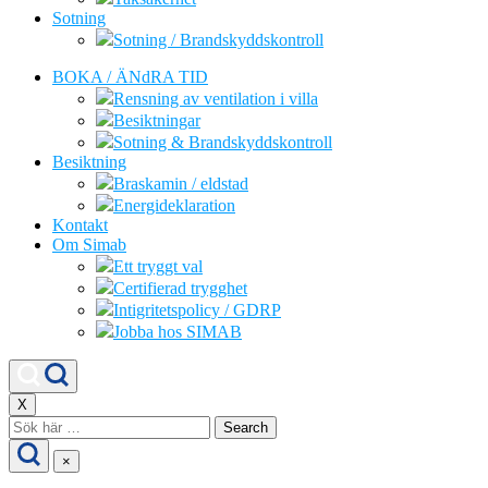
Sotning
Sotning / Brandskyddskontroll
BOKA / ÄNdRA TID
Rensning av ventilation i villa
Besiktningar
Sotning & Brandskyddskontroll
Besiktning
Braskamin / eldstad
Energideklaration
Kontakt
Om Simab
Ett tryggt val
Certifierad trygghet
Intigritetspolicy / GDRP
Jobba hos SIMAB
X
Search
for:
×