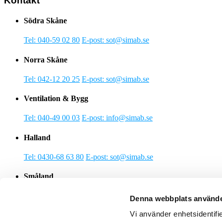
Kontakt
Södra Skåne
Tel: 040-59 02 80
E-post: sot@simab.se
Norra Skåne
Tel: 042-12 20 25
E-post: sot@simab.se
Ventilation & Bygg
Tel: 040-49 00 03
E-post: info@simab.se
Halland
Tel: 0430-68 63 80
E-post: sot@simab.se
Småland
Tel: 0470-106 88
E-post: sot@simab.se
Denna webbplats använde
Håll dig uppdaterad
Vi använder enhetsidentifie