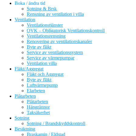
Boka / ändra tid
Sotning & Brsk
Rensning av ventilation i villa
Ventilation
Ventilationstjänster
OVK – Obligatorisk Ventilationskontroll
Ventilationsrensning
Renovering av ventilationskanaler
Byte av fläkt
Service av ventilationssystem
Service av värmepumpar
Ventilation villa
Fläkt/Aggregat
Fläkt och Aggregat
Byte av fläkt
Luftvärmepump
Elarbeten
Plåtarbeten
Plåtarbeten
Hängrännor
Taksäkerhet
Sotning
Sotning / Brandskyddskontroll
Besiktning
Braskamin / Eldstad